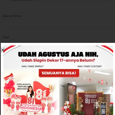
Special Notes
Total
Rp285,000
-
+
ADD TO CART
CONTACT US