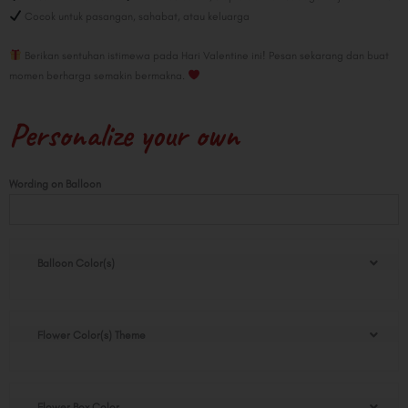
Cocok untuk pasangan, sahabat, atau keluarga
Berikan sentuhan istimewa pada Hari Valentine ini! Pesan sekarang dan buat
momen berharga semakin bermakna.
Personalize your own
Midi
Wording on Balloon
Bloomify
quantity
Balloon Color(s)
Flower Color(s) Theme
Flower Box Color