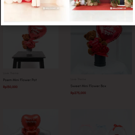
Related products
Love Theme
Love Theme
Poem Mini Flower Pot
Sweet Mini Flower Box
Rp
130,000
Rp
275,000