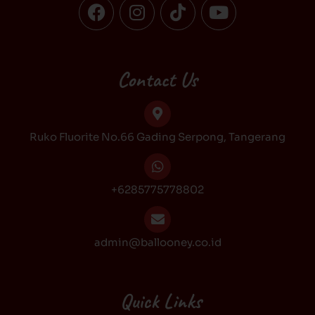
F
I
T
Y
a
n
i
o
c
s
k
u
e
t
t
t
b
a
o
u
Contact Us
o
g
k
b
o
r
e
k
a
Ruko Fluorite No.66 Gading Serpong, Tangerang
m
+6285775778802
admin@ballooney.co.id
Quick Links