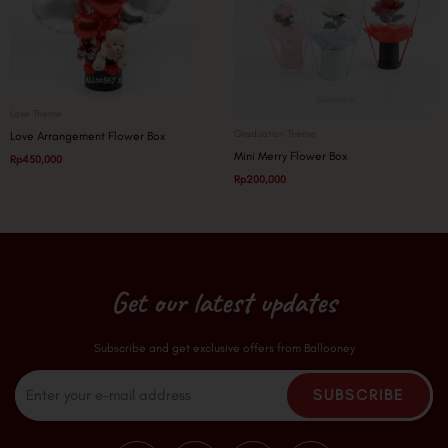
Love Theme
Graduation Theme
Love Arrangement Flower Box
Mini Merry Flower Box
Rp
450,000
Rp
200,000
Get our latest updates
Subscribe and get exclusive offers from Ballooney
Email
SUBSCRIBE