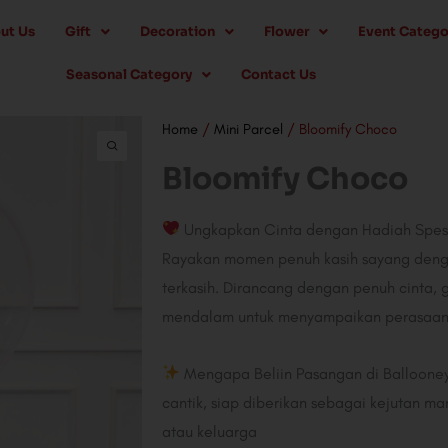
ut Us
Gift
Decoration
Flower
Event Catego
Seasonal Category
Contact Us
Home
/
Mini Parcel
/ Bloomify Choco
Bloomify Choco
Ungkapkan Cinta dengan Hadiah Spesia
Rayakan momen penuh kasih sayang deng
terkasih. Dirancang dengan penuh cinta, 
mendalam untuk menyampaikan perasaan
Mengapa Beliin Pasangan di Balloon
cantik, siap diberikan sebagai kejutan m
atau keluarga