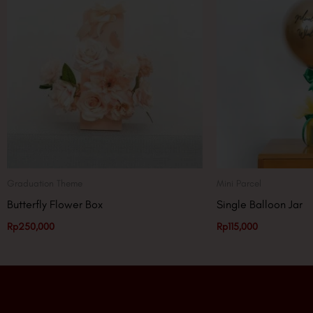
Graduation Theme
Mini Parcel
Butterfly Flower Box
Single Balloon Jar
Rp
250,000
Rp
115,000