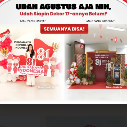
Total
Rp250,000
-
+
ADD TO CART
CONTACT US