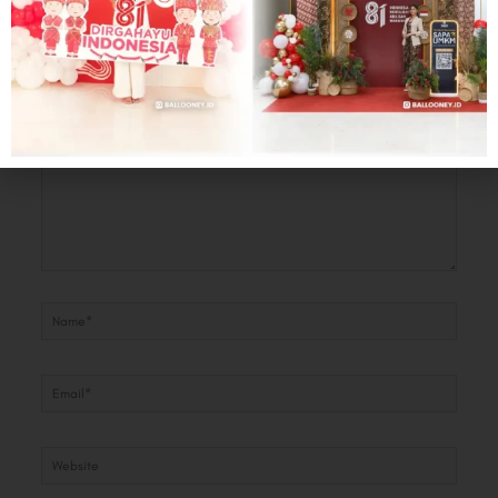
Your email address will not be published.
Required fields are marked
*
Type
here..
Name*
Email*
Website