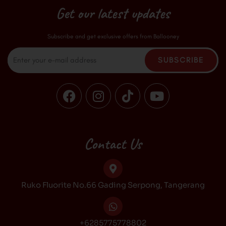
Get our latest updates
Subscribe and get exclusive offers from Ballooney
Email
SUBSCRIBE
F
I
T
Y
a
n
i
o
c
s
k
u
e
t
t
t
b
a
o
u
Contact Us
o
g
k
b
o
r
e
k
a
Ruko Fluorite No.66 Gading Serpong, Tangerang
m
+6285775778802