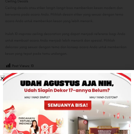
Ceiling Decals
Ceiling decals atau stiker langit-langit bisa memberikan kesan modern dan
berwarna pada acara Anda. Pilihlah desain stiker yang sesuai dengan tema
acara Anda untuk memberikan kesan yang lebih menarik.
Itulah 10 inspirasi ceiling decoration yang dapat menjadi referensi bagi Anda
untuk membuat acara Anda menjadi lebih menarik dan spesial. Pilihlah
dekorasi yang sesuai dengan tema dan konsep acara Anda untuk memberikan
kesan yang tepat pada tamu undangan.
Post Views:
10
Share:
Facebook
Twitter
Linkedin
Leave a Comment