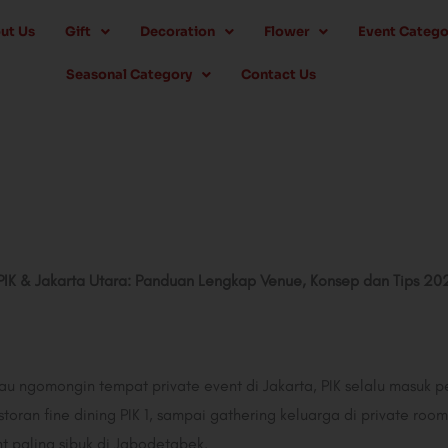
ut Us
Gift
Decoration
Flower
Event Catego
Seasonal Category
Contact Us
PIK & Jakarta Utara: Panduan Lengkap Venue, Konsep dan Tips 20
au ngomongin tempat private event di Jakarta, PIK selalu masuk p
restoran fine dining PIK 1, sampai gathering keluarga di private r
nt paling sibuk di Jabodetabek.