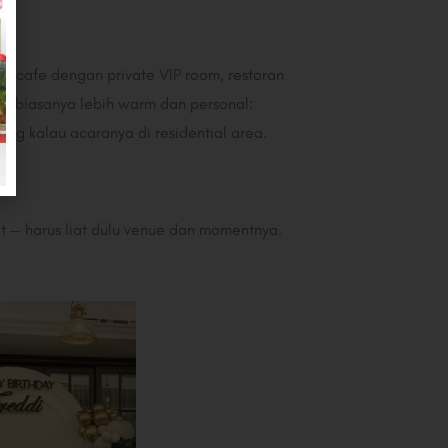
— cafe dengan private VIP room, restoran
nya biasanya lebih warm dan personal:
ing kalau acaranya di residential area.
t — harus liat dulu venue dan momentnya.