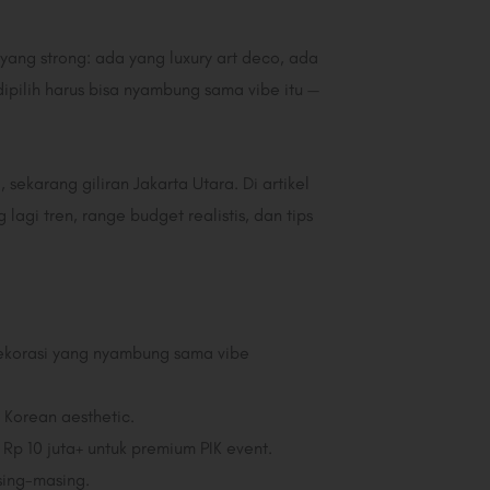
 yang strong: ada yang luxury art deco, ada
ipilih harus bisa nyambung sama vibe itu —
ekarang giliran Jakarta Utara. Di artikel
agi tren, range budget realistis, dan tips
ekorasi yang nyambung sama vibe
n Korean aesthetic.
 Rp 10 juta+ untuk premium PIK event.
sing-masing.