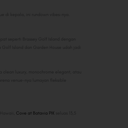
ue di kepala, ini rundown vibes-nya.
pat seperti Brassey Golf Island dengan
a Golf Island dan Garden House udah jadi
a clean luxury, monochrome elegant, atau
arena venue-nya lumayan fleksible
 Hawaii,
Cove at Batavia PIK
seluas 13,5