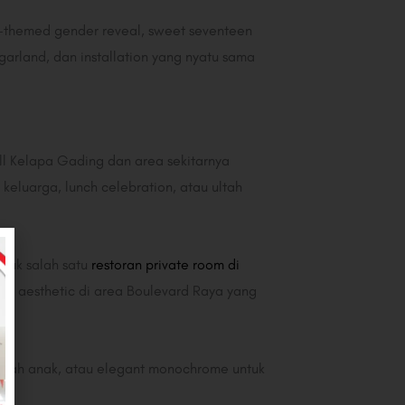
ch-themed gender reveal, sweet seventeen
garland, dan installation yang nyatu sama
all Kelapa Gading dan area sekitarnya
keluarga, lunch celebration, atau ultah
suk salah satu
restoran private room di
ran aesthetic di area Boulevard Raya yang
 ultah anak, atau elegant monochrome untuk