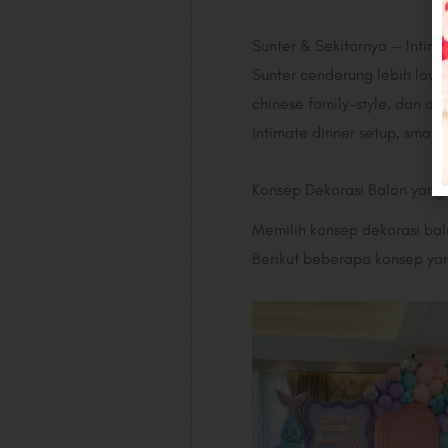
Sunter & Sekitarnya — Intim
Sunter cenderung lebih low-
chinese family-style, dan ap
intimate dinner setup, small
Konsep Dekorasi Balon yang 
Memilih konsep dekorasi bal
Berikut beberapa konsep yang