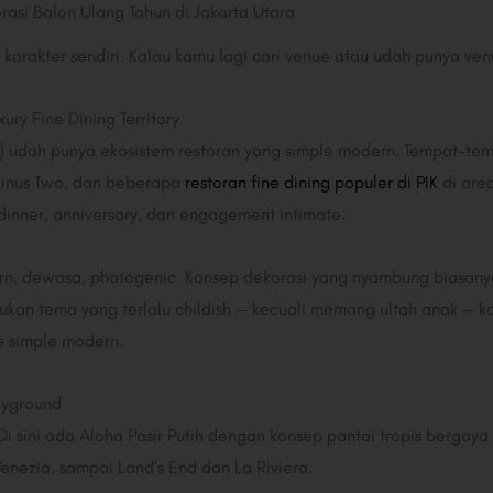
rasi Balon Ulang Tahun di Jakarta Utara
 karakter sendiri. Kalau kamu lagi cari venue atau udah punya ven
ury Fine Dining Territory
li) udah punya ekosistem restoran yang simple modern. Tempat-tem
Minus Two, dan beberapa
restoran fine dining populer di PIK
di are
y dinner, anniversary, dan engagement intimate.
rn, dewasa, photogenic. Konsep dekorasi yang nyambung biasany
ukan tema yang terlalu childish — kecuali memang ultah anak — k
e simple modern.
ayground
i sini ada Aloha Pasir Putih dengan konsep pantai tropis bergaya
enezia, sampai Land’s End dan La Riviera.