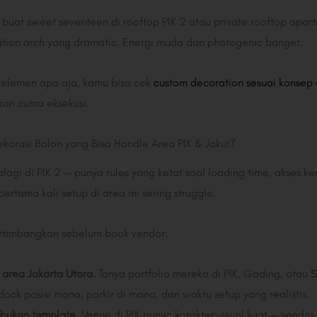
buat sweet seventeen di rooftop PIK 2 atau private rooftop aparte
llation arch yang dramatic. Energi muda dan photogenic banget.
elemen apa aja, kamu bisa cek
custom decoration sesuai konsep
kan cuma eksekusi.
korasi Balon yang Bisa Handle Area PIK & Jakut?
lagi di PIK 2 — punya rules yang ketat soal loading time, akses 
rtama kali setup di area ini sering struggle.
pertimbangkan sebelum book vendor:
area Jakarta Utara.
Tanya portfolio mereka di PIK, Gading, atau 
ck posisi mana, parkir di mana, dan waktu setup yang realistis.
 bukan template.
Venue di PIK punya karakter visual kuat — vendor 