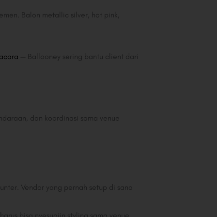
men. Balon metallic silver, hot pink,
 acara
— Ballooney sering bantu client dari
kendaraan, dan koordinasi sama venue
Sunter. Vendor yang pernah setup di sana
harus bisa nyesuaiin styling sama venue,