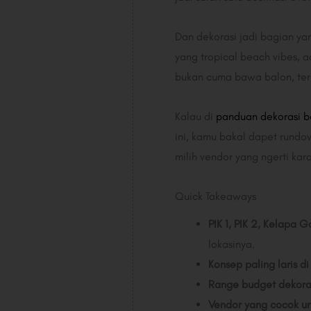
Dan dekorasi jadi bagian yan
yang tropical beach vibes, a
bukan cuma bawa balon, ter
Kalau di
panduan dekorasi b
ini, kamu bakal dapet rundow
milih vendor yang ngerti kara
Quick Takeaways
PIK 1, PIK 2, Kelapa 
lokasinya.
Konsep paling laris d
Range budget dekoras
Vendor yang cocok un