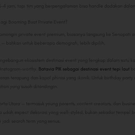
-4 jam, tapi tim yang berpengalaman bisa handle dadakan dalam
Lagi Booming Buat Private Event?
gomongin private event premium, biasanya langsung ke Senopati 
 — bahkan untuk beberapa demografi, lebih dipilih.
 ngebangun ekosistem destinasi event yang lengkap dalam satu kaw
 Instagram-worthy.
Batavia PIK sebagai destinasi event tepi laut
ba
toran terapung dan kapal phinisi yang ikonik. Untuk birthday part
ition yang susah ditandingin.
arta Utara — termasuk young parents, content creators, dan busin
 udah expect dekorasi yang well-styled, bukan sekadar tempel ba
 jadi search term yang serius.