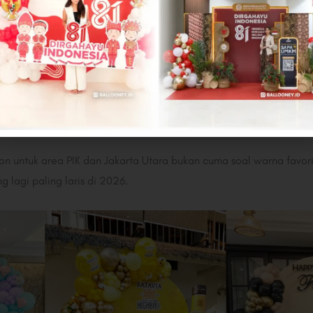
ate Low-Key Option
profile dibanding PIK dan Gading, tapi punya banyak hidden gem 
artment lobby yang sering dipakai buat surprise birthday. Konsep
 backdrop dengan organic balloon garland, atau home birthday styl
Cocok Buat Vibe PIK & Jakut
on untuk area PIK dan Jakarta Utara bukan cuma soal warna favori
 lagi paling laris di 2026.