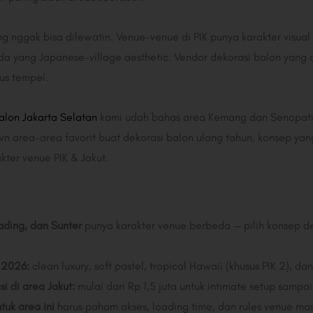
g nggak bisa dilewatin. Venue-venue di PIK punya karakter visual
da yang Japanese-village aesthetic. Vendor dekorasi balon yang d
us tempel.
alon Jakarta Selatan
kami udah bahas area Kemang dan Senopati, s
n area-area favorit buat dekorasi balon ulang tahun, konsep yang l
kter venue PIK & Jakut.
Gading, dan Sunter
punya karakter venue berbeda — pilih konsep d
i 2026:
clean luxury, soft pastel, tropical Hawaii (khusus PIK 2), da
i di area Jakut:
mulai dari Rp 1,5 juta untuk intimate setup sampai
tuk area ini
harus paham akses, loading time, dan rules venue ma