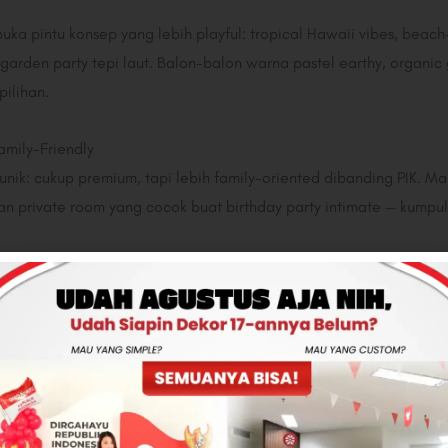
buka pintu konsep yang lebih playful: tropical Hawaii vibes, bea
garden party tepi laut. Balon-balon warna pastel earthy, organic 
pilihan.
mily-Friendly
unik: cukup premium, tapi lebih family-oriented dibanding PIK. M
n private room yang cocok buat birthday party intimate — kumpul 
ba di GAFOY MKG dengan nuansa desa Jepang yang estetik terma
pakai untuk acara. Selain itu ada Mornington dan beberapa resto
tas variatif.
 Korean pastel, soft neutral tone, character premium setup untuk