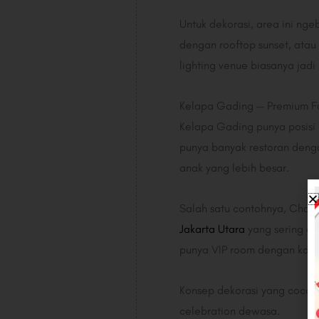
Untuk dekorasi, area ini nge
dengan rooftop sunset, atau 
lighting venue biasanya jadi 
Kelapa Gading — Premium Fa
Kelapa Gading punya posisi 
punya banyak restoran denga
anak yang lebih besar.
Salah satu contohnya, Chan
Jakarta Utara
yang sering di
punya VIP room dengan kapasi
Konsep dekorasi yang cocok:
celebration dewasa.