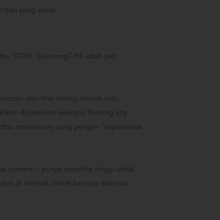
 hari yang sama.
atau SCBD. Sekarang? PIK udah jadi
asan: dari fine dining, beach club,
hkan dipasarkan sebagai floating city
y atau anniversary yang pengen “experience
ess owners — punya appetite tinggi untuk
lon di tembok. Inilah kenapa dekorasi