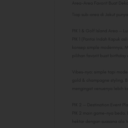
Area-Area Favorit Buat Deko
Tiap sub-area di Jakut punya
PIK 1 & Golf Island Area — Lux
PIK 1 (Pantai Indah Kapuk as
konsep simple modernnya, 
pilihan favorit buat birthda
Vibes-nya: simple tapi mode
gold & champagne styling. B
mengingat venuenya lebih k
PIK 2 — Destination Event Pl
PIK 2 main game-nya beda. D
hektar dengan suasana ala V