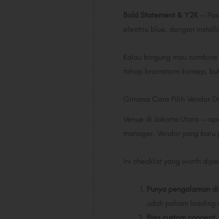
Bold Statement & Y2K
— Pas 
electric blue, dengan insta
Kalau bingung mau combine 
tahap brainstorm konsep, bu
Gimana Cara Pilih Vendor De
Venue di Jakarta Utara — apa
manager. Vendor yang baru pe
Ini checklist yang worth di
Punya pengalaman di 
udah paham loading do
Bisa custom concept,