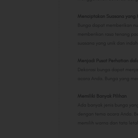
Menciptakan Suasana yang 
Bunga dapat memberikan nu
memberikan rasa tenang pa
suasana yang unik dan indah
Menjadi Pusat Perhatian da
Dekorasi bunga dapat menja
acara Anda. Bunga yang me
Memiliki Banyak Pilihan
Ada banyak jenis bunga yan
dengan tema acara Anda. Beb
memilih warna dan tata let