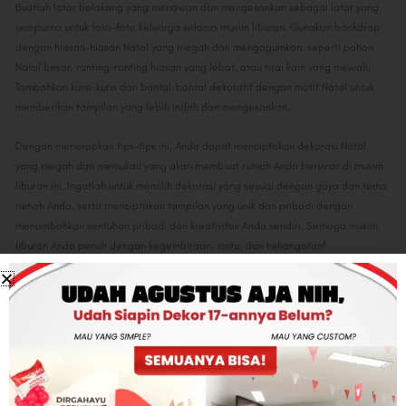
Buatlah latar belakang yang menawan dan mengesankan sebagai latar yang
sempurna untuk foto-foto keluarga selama musim liburan. Gunakan backdrop
dengan hiasan-hiasan Natal yang megah dan mengagumkan, seperti pohon
Natal besar, ranting-ranting hiasan yang lebat, atau tirai kain yang mewah.
Tambahkan kursi-kursi dan bantal-bantal dekoratif dengan motif Natal untuk
memberikan tampilan yang lebih indah dan mengesankan.
Dengan menerapkan tips-tips ini, Anda dapat menciptakan dekorasi Natal
yang megah dan memukau yang akan membuat rumah Anda bersinar di musim
liburan ini. Ingatlah untuk memilih dekorasi yang sesuai dengan gaya dan tema
rumah Anda, serta menciptakan tampilan yang unik dan pribadi dengan
menambahkan sentuhan pribadi dan kreativitas Anda sendiri. Semoga musim
liburan Anda penuh dengan kegembiraan, cinta, dan kehangatan!
Post Views:
3
Share:
Facebook
Twitter
Linkedin