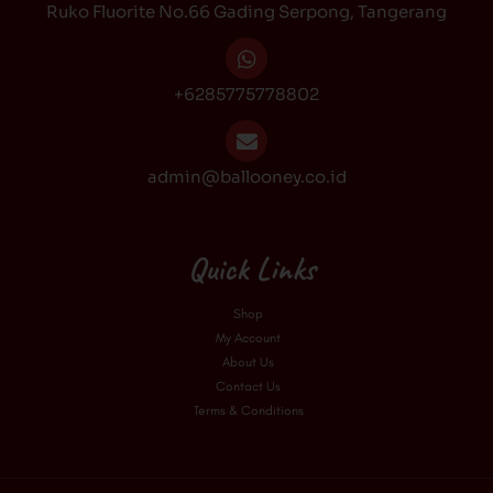
Ruko Fluorite No.66 Gading Serpong, Tangerang
m
+6285775778802
admin@ballooney.co.id
Quick Links
Shop
My Account
About Us
Contact Us
Terms & Conditions