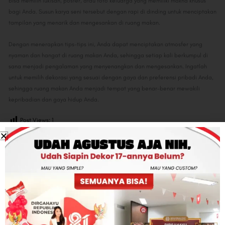
bisa memilih lukisan, poster, atau foto keluarga yang memiliki makna khusus
bagi Anda. Susun karya seni tersebut dengan rapi di dinding untuk menciptakan
tampilan yang menarik dan mengesankan di ruang makan.
Dengan menerapkan tips-tips ini, Anda dapat menciptakan atmosfer yang
nyaman dan hangat di ruang makan Anda, sehingga setiap kali berkumpul di
sana menjadi pengalaman yang menyenangkan dan mengesankan. Ingatlah
untuk memilih dekorasi yang sesuai dengan gaya dan preferensi pribadi Anda,
sehingga ruang makan Anda menjadi tempat yang benar-benar mewakili
kepribadian dan gaya hidup Anda.
Post Views:
1
Share:
Facebook
Twitter
Linkedin