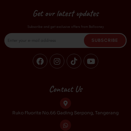
Get our latest updates
Subscribe and get exclusive offers from Ballooney
Email
SUBSCRIBE
F
I
T
Y
a
n
i
o
c
s
k
u
e
t
t
t
b
a
o
u
Contact Us
o
g
k
b
o
r
e
k
a
Ruko Fluorite No.66 Gading Serpong, Tangerang
m