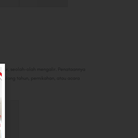
eratur, seolah-olah mengalir. Penataannya
, ulang tahun, pernikahan, atau acara