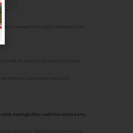
amu bisa mempertimbangkan beberapa hal
n tidak di outdoor, karena balon tidak
an dekorasi balon gate kamu biar
i untuk meningkatkan visibilitas acara kamu.
menarik perhatian. Kehadirannya membuat