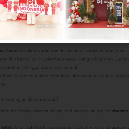
g Tepat
cok dengan acara kamu mungkin bisa sedikit membingungkan. K
ma Acara:
Pastikan warna dan desain balon serasi dengan tema.
ran dan bentuk balon gate harus sesuai dengan luas area. Usahaka
ya matahari sehingga dapat balon pecah.
:
Kamu bisa memberikan tambahan tulisan maupun logo di rangkai
amu.
te Penting untuk Acara Anda?
te bukan hanya sekadar hiasan, tapi merupakan sebuah
investas
Instan:
Balon gate berfungsi sebagai focal point yang langsung 