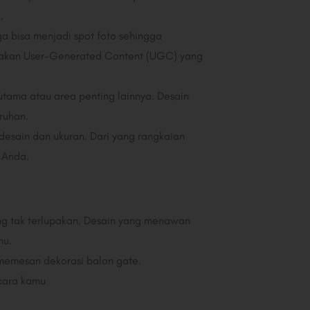
.
ga bisa menjadi spot foto sehingga
ptakan User-Generated Content (UGC) yang
utama atau area penting lainnya. Desain
ruhan.
esain dan ukuran. Dari yang rangkaian
 Anda.
ang tak terlupakan. Desain yang menawan
mu.
memesan dekorasi balon gate.
acara kamu