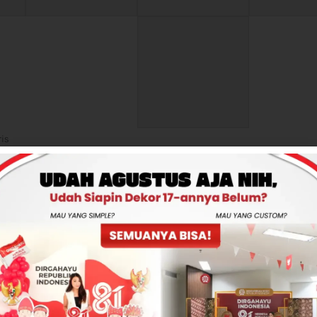
is
orasi. Balon gate ini memiliki bentuk susunan balon yang tidak t
rtistik, modern, dan sangat aesthetic, cocok untuk grand opening