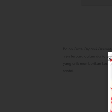
Balon Gate Organik/Asimetr
Tren terbaru dalam dunia dek
yang unik memberikan kesan a
santai.