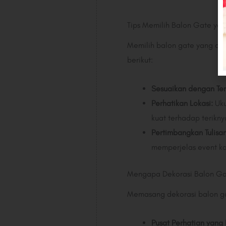
Tips Memilih Balon Gate yan
Memilih balon gate yang co
berikut:
Sesuaikan dengan Te
Perhatikan Lokasi:
Uku
kuat terhadap terikn
Pertimbangkan Tulisan
memperjelas event k
Mengapa Dekorasi Balon Ga
Memasang dekorasi balon ga
Pusat Perhatian yang 