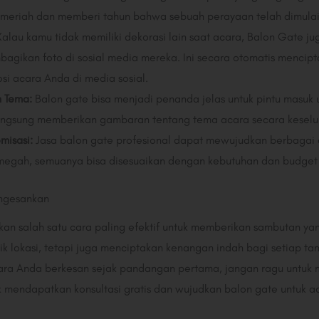
meriah dan memberi tahun bahwa sebuah perayaan telah dimulai
alau kamu tidak memiliki dekorasi lain saat acara, Balon Gate ju
agikan foto di sosial media mereka. Ini secara otomatis menci
i acara Anda di media sosial.
n Tema:
Balon gate bisa menjadi penanda jelas untuk pintu masuk 
angsung memberikan gambaran tentang tema acara secara keselu
omisasi:
Jasa balon gate profesional dapat mewujudkan berbagai d
 megah, semuanya bisa disesuaikan dengan kebutuhan dan budget
ngesankan
an salah satu cara paling efektif untuk memberikan sambutan y
k lokasi, tetapi juga menciptakan kenangan indah bagi setiap ta
ara Anda berkesan sejak pandangan pertama, jangan ragu untuk 
 mendapatkan konsultasi gratis dan wujudkan balon gate untuk 