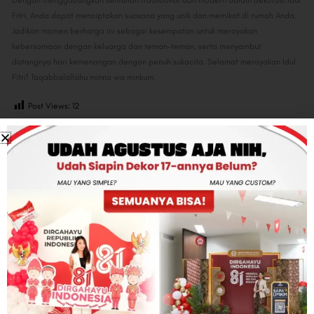
Dengan menggabungkan sentuhan tradisional dan modern dalam dekorasi Idul
Fitri, Anda dapat menciptakan suasana yang unik dan memikat di rumah Anda.
Jadikan momen berharga ini sebagai kesempatan untuk merayakan
kebersamaan dengan keluarga dan teman-teman, serta menyambut
datangnya hari kemenangan dengan penuh sukacita. Selamat merayakan Idul
Fitri! Taqabbalallahu minna wa minkum.
Post Views:
12
Share:
Facebook
Twitter
Linkedin
Leave a Comment
Your email address will not be published.
Required fields are marked
*
Type