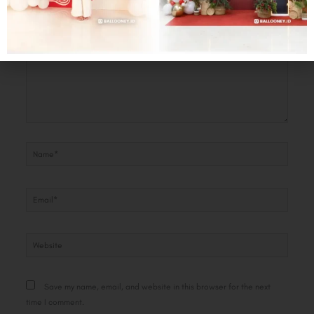
here..
Name*
Email*
Website
Save my name, email, and website in this browser for the next
time I comment.