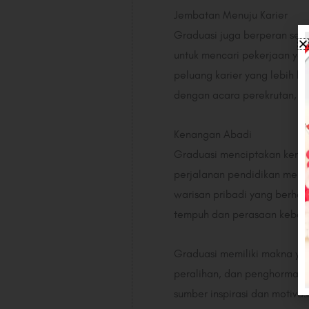
Jembatan Menuju Karier
Graduasi juga berperan seba
untuk mencari pekerjaan yan
peluang karier yang lebih b
dengan acara perekrutan, m
Kenangan Abadi
Graduasi menciptakan kenan
perjalanan pendidikan merek
warisan pribadi yang berhar
tempuh dan perasaan kebang
Graduasi memiliki makna ya
peralihan, dan penghormata
sumber inspirasi dan motivas