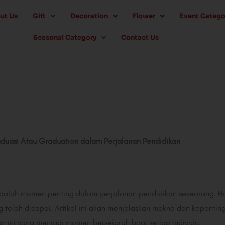
ut Us
Gift
Decoration
Flower
Event Catego
Seasonal Category
Contact Us
uasi Atau Graduation dalam Perjalanan Pendidikan
alah momen penting dalam perjalanan pendidikan seseorang. Hal 
 telah dicapai. Artikel ini akan menjelaskan makna dan kepenting
n ini yang menjadi momen bersejarah bagi setiap individu.