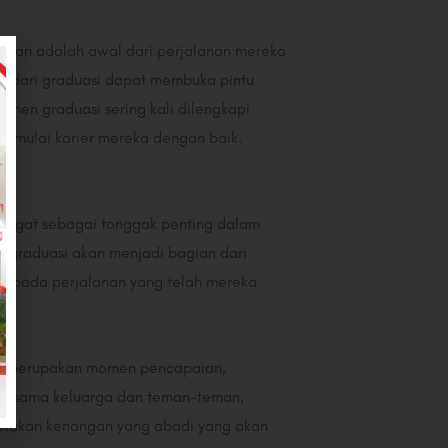
lusan adalah awal dari perjalanan mereka
eh dari graduasi dapat membuka pintu
omen graduasi sering kali dilengkapi
emulai karier mereka dengan baik.
iingat sebagai tonggak penting dalam
n graduasi akan menjadi bagian dari
gat pada perjalanan yang telah mereka
Itu merupakan momen pencapaian,
bersama keluarga dan teman-teman,
nciptakan kenangan yang abadi yang akan