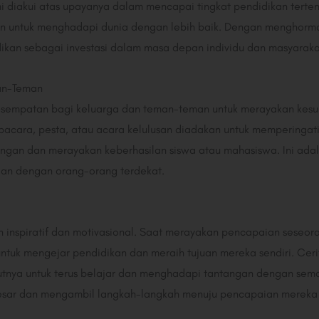
i diakui atas upayanya dalam mencapai tingkat pendidikan terte
 untuk menghadapi dunia dengan lebih baik. Dengan menghormati 
kan sebagai investasi dalam masa depan individu dan masyaraka
an-Teman
esempatan bagi keluarga dan teman-teman untuk merayakan kesu
upacara, pesta, atau acara kelulusan diadakan untuk memperinga
ngan dan merayakan keberhasilan siswa atau mahasiswa. Ini ada
an dengan orang-orang terdekat.
n inspiratif dan motivasional. Saat merayakan pencapaian seseo
untuk mengejar pendidikan dan meraih tujuan mereka sendiri. Ceri
ikutnya untuk terus belajar dan menghadapi tantangan dengan se
besar dan mengambil langkah-langkah menuju pencapaian mereka s