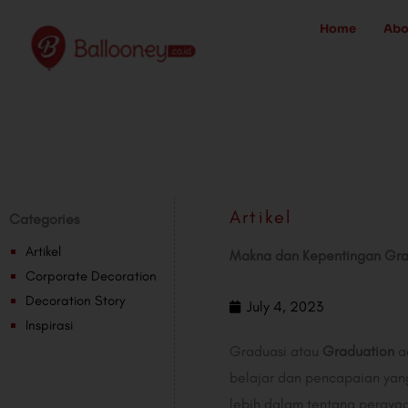
Skip
Home
Abo
to
content
Artikel
Categories
Artikel
Makna dan Kepentingan Grad
Corporate Decoration
Decoration Story
July 4, 2023
Inspirasi
Graduasi atau
Graduation
ad
belajar dan pencapaian yang
lebih dalam tentang perayaa