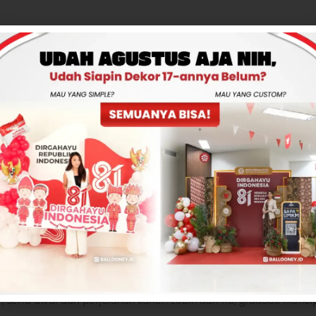
gai jembatan menuju karier profesional. Bagi banyak orang, kelu
g sesuai dengan minat dan keahlian mereka. Gelar yang diperol
aik dan memberikan landasan pendidikan yang kokoh. Selain itu, m
agang, atau kesempatan jaringan yang dapat membantu lulusan m
gan yang abadi dalam hidup seseorang. Momen ini akan selalu d
a. Foto-foto, video, dan kenangan emosional yang terkait denga
ga. Setiap kali melihat kembali momen itu, seseorang akan terin
gaan serta kebahagiaan yang mereka rasakan pada saat itu.
ng dalam dan penting dalam perjalanan pendidikan seseorang. 
n terhadap pendidikan. Graduasi juga adalah momen perayaan 
i, serta awal dari perjalanan karier. Lebih dari itu, graduasi me