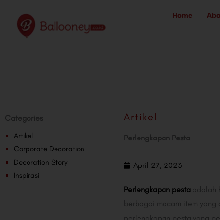
Skip
Home
Abo
to
content
Artikel
Categories
Artikel
Perlengkapan Pesta
Corporate Decoration
Decoration Story
April 27, 2023
Inspirasi
Perlengkapan pesta
adalah h
berbagai macam item yang d
perlengkapan pesta yang per