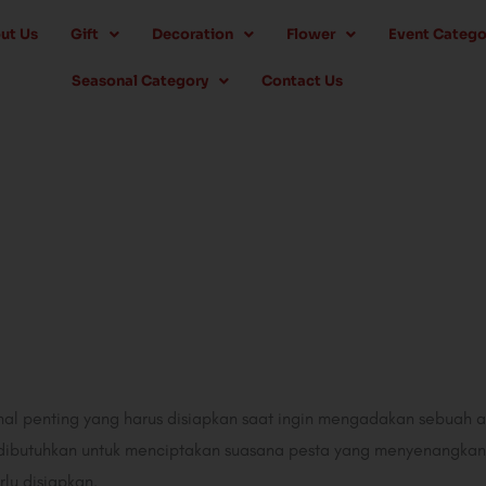
ut Us
Gift
Decoration
Flower
Event Catego
Seasonal Category
Contact Us
al penting yang harus disiapkan saat ingin mengadakan sebuah ac
ibutuhkan untuk menciptakan suasana pesta yang menyenangkan 
lu disiapkan.