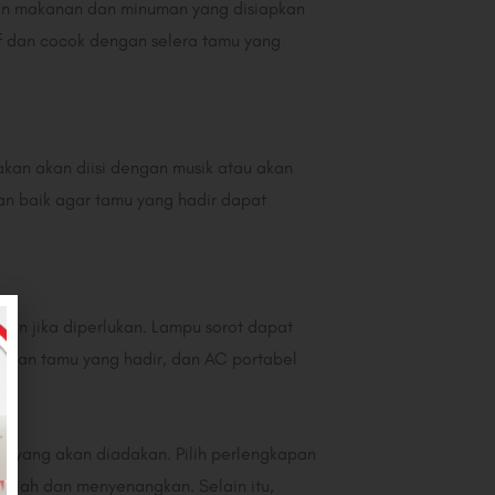
an makanan dan minuman yang disiapkan
f dan cocok dengan selera tamu yang
akan akan diisi dengan musik atau akan
kan baik agar tamu yang hadir dapat
kan jika diperlukan. Lampu sorot dapat
anan tamu yang hadir, dan AC portabel
 yang akan diadakan. Pilih perlengkapan
eriah dan menyenangkan. Selain itu,