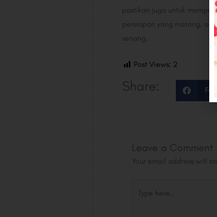
pastikan juga untuk mempers
persiapan yang matang, aca
senang.
Post Views:
2
Share:
Fac
Leave a Comment
Your email address will n
Type
here..