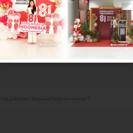
iapkan perlengkapan pesta dengan waktu yang cukup agar tidak t
ra pesta yang diadakan dapat berjalan dengan lancar dan tamu 
ebook
Twitter
Linkedin
ot be published.
Required fields are marked
*