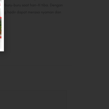
erburu-buru saat hari-H tiba. Dengan
yang hadir dapat merasa nyaman dan