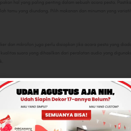
kan hal yang paling penting dalam sebuah acara pesta. Pastik
ah tamu yang diundang. Pilih makanan dan minuman yang variati
ker dan mikrofon juga perlu disiapkan jika acara pesta yang diad
 kualitas suara yang dihasilkan dari peralatan audio yang diguna
k.
ti lampu sorot, karpet, dan AC portabel juga perlu dipertimbang
na pesta yang lebih meriah, karpet dapat meningkatkan kenyam
hu ruangan agar tetap nyaman.
n pesta
, pastikan Anda mempertimbangkan budget dan tema acara
n tema acara yang diadakan agar suasana pesta menjadi lebih m