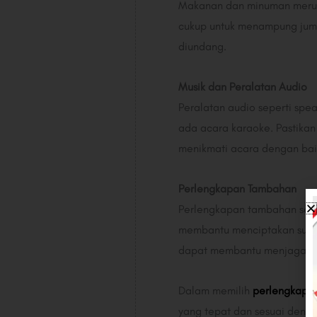
Makanan dan minuman merupa
cukup untuk menampung juml
diundang.
Musik dan Peralatan Audio
Peralatan audio seperti spea
ada acara karaoke. Pastikan
menikmati acara dengan bai
Perlengkapan Tambahan
Perlengkapan tambahan seper
membantu menciptakan suasa
dapat membantu menjaga su
Dalam memilih
perlengkapa
yang tepat dan sesuai denga