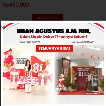
Rp450,000
-
+
ADD TO CART
CONTACT US
Related products