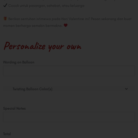
Cocok untuk pasangan, sahabat, atau keluarga
Berikan sentuhan istimewa pada Hari Valentine ini! Pesan sekarang dan buat
momen berharga semakin bermakna.
Personalize your own
Cupid
Wording on Balloon
Bloom
Twist
quantity
Twisting Balloon Color(s)
Special Notes
Total