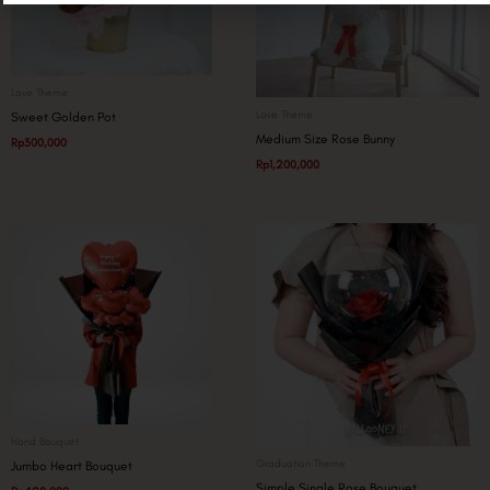
Love Theme
Love Theme
Sweet Golden Pot
Medium Size Rose Bunny
Rp
300,000
Rp
1,200,000
Hand Bouquet
Graduation Theme
Jumbo Heart Bouquet
Simple Single Rose Bouquet