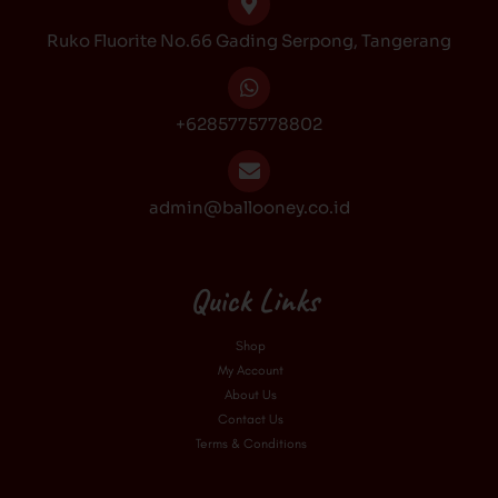
k
a
Ruko Fluorite No.66 Gading Serpong, Tangerang
m
+6285775778802
admin@ballooney.co.id
Quick Links
Shop
My Account
About Us
Contact Us
Terms & Conditions