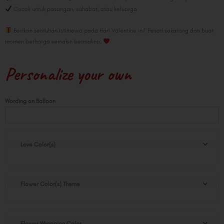
Cocok untuk pasangan, sahabat, atau keluarga
Berikan sentuhan istimewa pada Hari Valentine ini! Pesan sekarang dan buat
momen berharga semakin bermakna.
Personalize your own
Teddy
Wording on Balloon
Opulove
quantity
Love Color(s)
Flower Color(s) Theme
Flower Wrapping Color