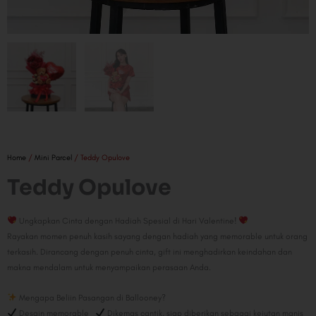
Home
/
Mini Parcel
/ Teddy Opulove
Teddy Opulove
Ungkapkan Cinta dengan Hadiah Spesial di Hari Valentine!
Rayakan momen penuh kasih sayang dengan hadiah yang memorable untuk orang
terkasih. Dirancang dengan penuh cinta, gift ini menghadirkan keindahan dan
makna mendalam untuk menyampaikan perasaan Anda.
Mengapa Beliin Pasangan di Ballooney?
Desain memorable
Dikemas cantik, siap diberikan sebagai kejutan manis