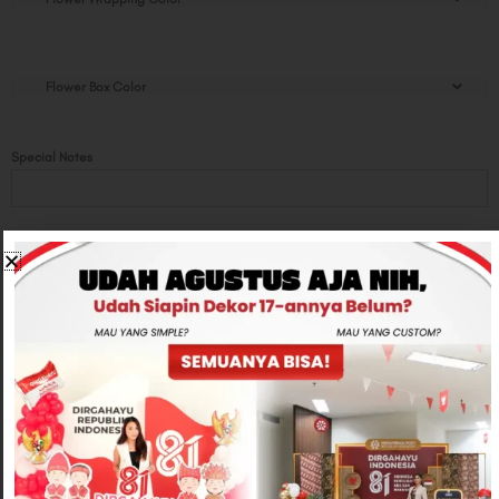
Flower Box Color
Special Notes
Total
Rp385,000
-
+
ADD TO CART
CONTACT US