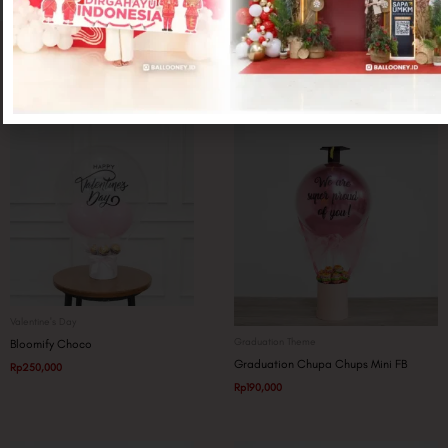
Related products
Valentine's Day
Graduation Theme
Bloomify Choco
Graduation Chupa Chups Mini FB
Rp
250,000
Rp
190,000