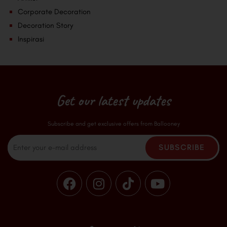
Corporate Decoration
Decoration Story
Inspirasi
Get our latest updates
Subscribe and get exclusive offers from Ballooney
Email
SUBSCRIBE
F
I
T
Y
a
n
i
o
c
s
k
u
e
t
t
t