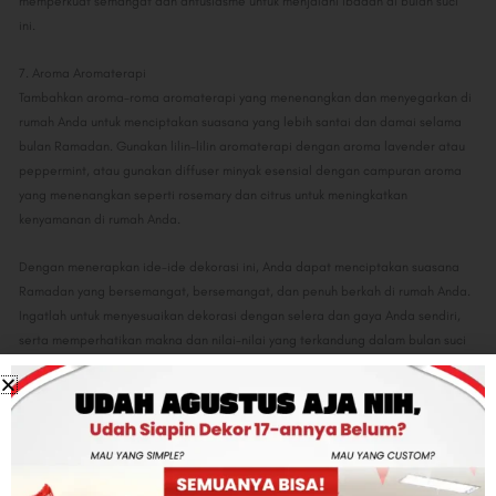
memperkuat semangat dan antusiasme untuk menjalani ibadah di bulan suci
ini.
7. Aroma Aromaterapi
Tambahkan aroma-roma aromaterapi yang menenangkan dan menyegarkan di
rumah Anda untuk menciptakan suasana yang lebih santai dan damai selama
bulan Ramadan. Gunakan lilin-lilin aromaterapi dengan aroma lavender atau
peppermint, atau gunakan diffuser minyak esensial dengan campuran aroma
yang menenangkan seperti rosemary dan citrus untuk meningkatkan
kenyamanan di rumah Anda.
Dengan menerapkan ide-ide dekorasi ini, Anda dapat menciptakan suasana
Ramadan yang bersemangat, bersemangat, dan penuh berkah di rumah Anda.
Ingatlah untuk menyesuaikan dekorasi dengan selera dan gaya Anda sendiri,
serta memperhatikan makna dan nilai-nilai yang terkandung dalam bulan suci
Ramadan. Semoga artikel ini memberikan inspirasi untuk menyambut bulan
Ramadan dengan penuh semangat dan kegembiraan!
Post Views:
3
Share: