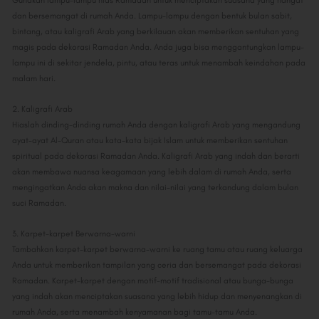
Gunakan lampu-lampu hias Ramadan untuk menciptakan suasana yang hangat
dan bersemangat di rumah Anda. Lampu-lampu dengan bentuk bulan sabit,
bintang, atau kaligrafi Arab yang berkilauan akan memberikan sentuhan yang
magis pada dekorasi Ramadan Anda. Anda juga bisa menggantungkan lampu-
lampu ini di sekitar jendela, pintu, atau teras untuk menambah keindahan pada
malam hari.
2. Kaligrafi Arab
Hiaslah dinding-dinding rumah Anda dengan kaligrafi Arab yang mengandung
ayat-ayat Al-Quran atau kata-kata bijak Islam untuk memberikan sentuhan
spiritual pada dekorasi Ramadan Anda. Kaligrafi Arab yang indah dan berarti
akan membawa nuansa keagamaan yang lebih dalam di rumah Anda, serta
mengingatkan Anda akan makna dan nilai-nilai yang terkandung dalam bulan
suci Ramadan.
3. Karpet-karpet Berwarna-warni
Tambahkan karpet-karpet berwarna-warni ke ruang tamu atau ruang keluarga
Anda untuk memberikan tampilan yang ceria dan bersemangat pada dekorasi
Ramadan. Karpet-karpet dengan motif-motif tradisional atau bunga-bunga
yang indah akan menciptakan suasana yang lebih hidup dan menyenangkan di
rumah Anda, serta menambah kenyamanan bagi tamu-tamu Anda.