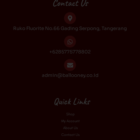
b
a
o
u
Contact Us
o
g
k
b
o
r
e
k
a
Ruko Fluorite No.66 Gading Serpong, Tangerang
m
+6285775778802
admin@ballooney.co.id
Quick Links
Shop
My Account
About Us
Contact Us