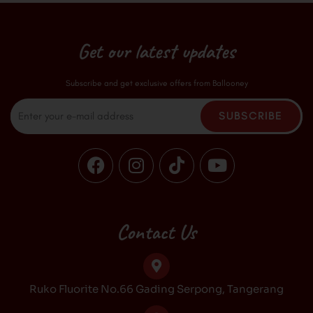
Get our latest updates
Subscribe and get exclusive offers from Ballooney
Email
SUBSCRIBE
F
I
T
Y
a
n
i
o
c
s
k
u
e
t
t
t
b
a
o
u
Contact Us
o
g
k
b
o
r
e
k
a
Ruko Fluorite No.66 Gading Serpong, Tangerang
m