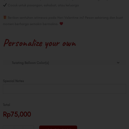
Cocok untuk pasangan, sahabat, atau keluarga
Berikan sentuhan istimewa pada Hari Valentine ini! Pesan sekarang dan buat
momen berharga semakin bermakna.
Personalize your own
Cupid
Twisting Balloon Color(s)
Card
Twist
quantity
Special Notes
Total
Rp75,000