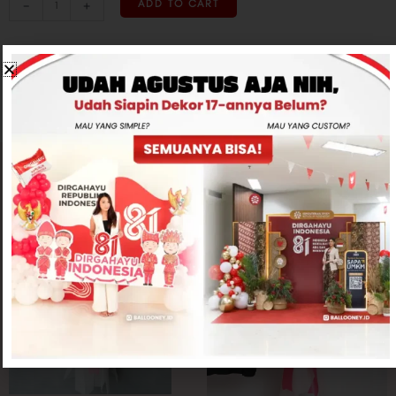
-
+
ADD TO CART
CONTACT US
Related products