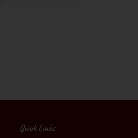
Quick Links