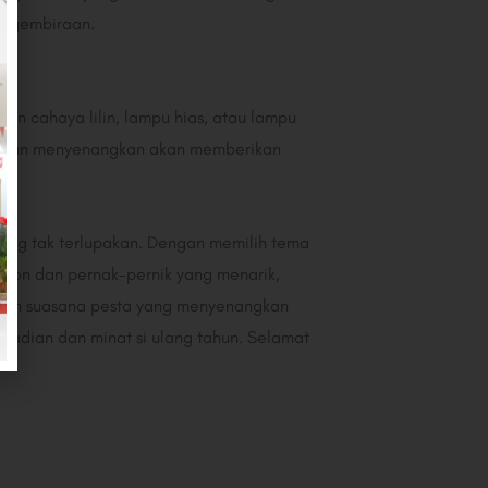
kegembiraan.
n cahaya lilin, lampu hias, atau lampu
t dan menyenangkan akan memberikan
ng tak terlupakan. Dengan memilih tema
lon dan pernak-pernik yang menarik,
akan suasana pesta yang menyenangkan
ibadian dan minat si ulang tahun. Selamat