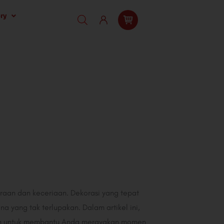
ry
aan dan keceriaan. Dekorasi yang tepat
yang tak terlupakan. Dalam artikel ini,
an untuk membantu Anda merayakan momen