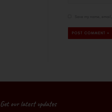
Save my name, email, 
Get our latest updates