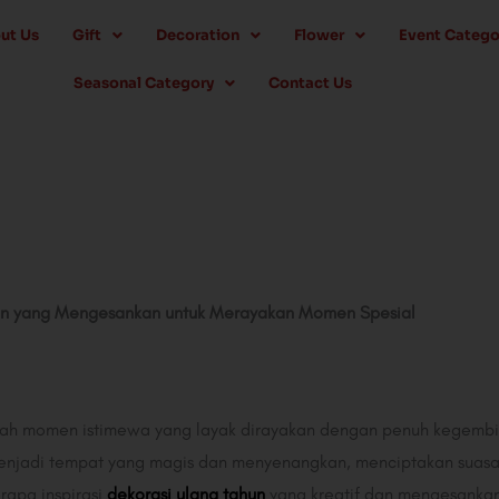
ut Us
Gift
Decoration
Flower
Event Catego
Seasonal Category
Contact Us
ahun yang Mengesankan untuk Merayakan Momen Spesial
ah momen istimewa yang layak dirayakan dengan penuh kegembir
jadi tempat yang magis dan menyenangkan, menciptakan suasana 
apa inspirasi
dekorasi ulang tahun
yang kreatif dan mengesank