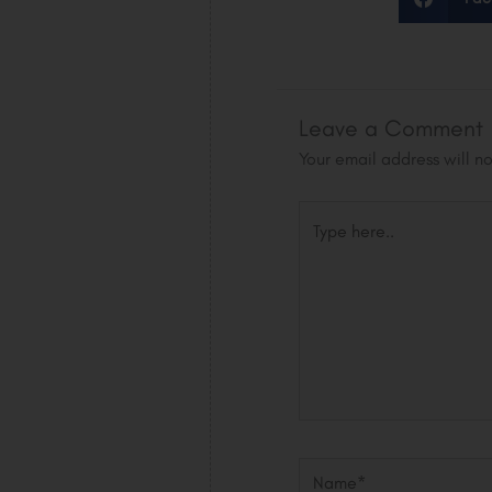
Leave a Comment
Your email address will n
Type
here..
Name*