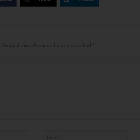
ot be published.
Required fields are marked
*
Email*